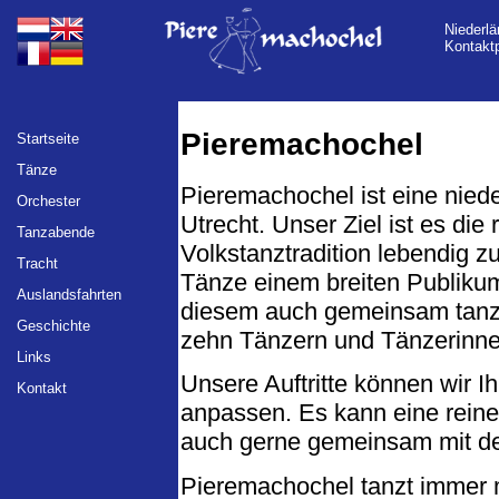
Niederlä
Kontaktp
Pieremachochel
Startseite
Tänze
Pieremachochel ist eine nied
Orchester
Utrecht. Unser Ziel ist es die
Tanzabende
Volkstanztradition lebendig zu
Tracht
Tänze einem breiten Publiku
Auslandsfahrten
diesem auch gemeinsam tanze
Geschichte
zehn Tänzern und Tänzerinne
Links
Unsere Auftritte können wir
Kontakt
anpassen. Es kann eine reine
auch gerne gemeinsam mit d
Pieremachochel tanzt immer 