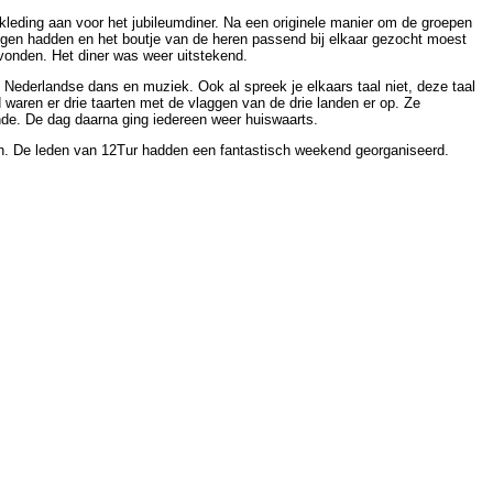
 kleding aan voor het jubileumdiner. Na een originele manier om de groepen
egen hadden en het boutje van de heren passend bij elkaar gezocht moest
vonden. Het diner was weer uitstekend.
derlandse dans en muziek. Ook al spreek je elkaars taal niet, deze taal
waren er drie taarten met de vlaggen van de drie landen er op. Ze
nde. De dag daarna ging iedereen weer huiswaarts.
n. De leden van 12Tur hadden een fantastisch weekend georganiseerd.