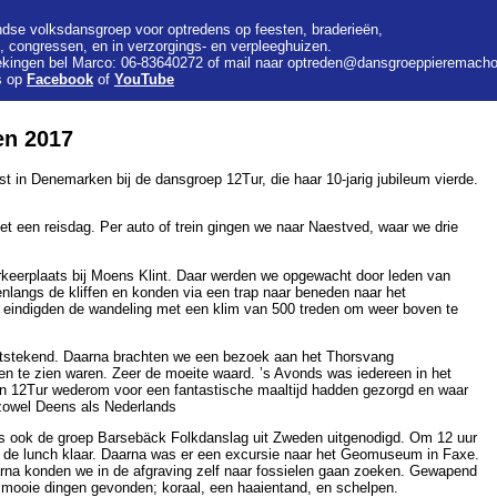
dse volksdansgroep voor optredens op feesten, braderieën,
s, congressen, en in verzorgings- en verpleeghuizen.
ekingen bel Marco: 06-83640272 of mail naar
optreden@dansgroeppieremachoc
s op
Facebook
of
YouTube
en 2017
 in Denemarken bij de dansgroep 12Tur, die haar 10-jarig jubileum vierde.
 een reisdag. Per auto of trein gingen we naar Naestved, waar we drie
keerplaats bij Moens Klint. Daar werden we opgewacht door leden van
langs de kliffen en konden via een trap naar beneden naar het
e eindigden de wandeling met een klim van 500 treden om weer boven te
itstekend. Daarna brachten we een bezoek aan het Thorsvang
 te zien waren. Zeer de moeite waard. ’s Avonds was iedereen in het
n 12Tur wederom voor een fantastische maaltijd hadden gezorgd en waar
zowel Deens als Nederlands
as ook de groep Barsebäck Folkdanslag uit Zweden uitgenodigd. Om 12 uur
 de lunch klaar. Daarna was er een excursie naar het Geomuseum in Faxe.
rna konden we in de afgraving zelf naar fossielen gaan zoeken. Gewapend
n mooie dingen gevonden; koraal, een haaientand, en schelpen.