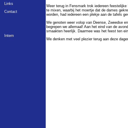
Links
Weer terug in Fensmark trok iedereen feestelijke
te mixen, waarbij het moertje dat de dames gekr
Contact
worden, had iedereen een plekje aan de tafels ge
We genoten weer volop van Deense, Zweedse en Ne
begrepen we allemaal! Aan het eind van de avond 
smaakten heerlijk. Daarmee was het feest ten ei
Intern
We denken met veel plezier terug aan deze dage