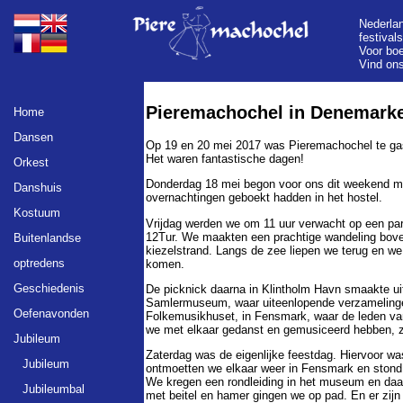
Nederlan
festival
Voor bo
Vind on
Pieremachochel in Denemark
Home
Dansen
Op 19 en 20 mei 2017 was Pieremachochel te gast
Het waren fantastische dagen!
Orkest
Donderdag 18 mei begon voor ons dit weekend met
Danshuis
overnachtingen geboekt hadden in het hostel.
Kostuum
Vrijdag werden we om 11 uur verwacht op een par
12Tur. We maakten een prachtige wandeling boven
Buitenlandse
kiezelstrand. Langs de zee liepen we terug en w
optredens
komen.
Geschiedenis
De picknick daarna in Klintholm Havn smaakte u
Samlermuseum, waar uiteenlopende verzamelingen
Oefenavonden
Folkemusikhuset, in Fensmark, waar de leden va
we met elkaar gedanst en gemusiceerd hebben, 
Jubileum
Zaterdag was de eigenlijke feestdag. Hiervoor w
Jubileum
ontmoetten we elkaar weer in Fensmark en stond
We kregen een rondleiding in het museum en daa
Jubileumbal
met beitel en hamer gingen we op pad. En er zij