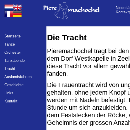
Niederlä
Kontaktp
Die Tracht
Startseite
Tänze
Pieremachochel trägt bei den A
Orchester
dem Dorf Westkapelle in Zee
Tanzabende
diese Tracht vor allem gewähl
Tracht
fanden.
Auslandsfahrten
Die Frauentracht wird von u
Geschichte
gehalten, ohne jedem Knopf 
Links
werden mit Nadeln befestigt. 
Kontakt
Stunde um sich anzukleiden. 
dem Feststecken der Röcke,
Geheimnis der grossen Anzah